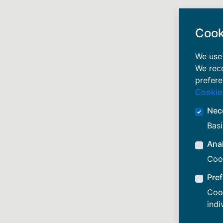
Cook
We use 
We rec
prefere
Cookie
Nec
Basi
Anal
Cook
Pre
Cook
indi